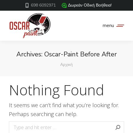
698 6092971
Δωρεάν Οδική Βοήθεια!
menu
Archives:
Oscar-Paint Before After
You are here:
Αρχική
Nothing Found
It seems we can’t find what you’re looking for.
Perhaps searching can help.
Search: