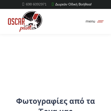
698 6092971
Δωρεάν Οδική Βοήθεια!
menu
Φωτογραφίες από τα