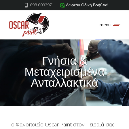
698 6092971
Δωρεάν Οδική Βοήθεια!
menu
Γνήσια &
Μεταχειρισμένα
You are here:
Ανταλλακτικά
Το Φανοποιείο Oscar Paint στον Πειραιά σας