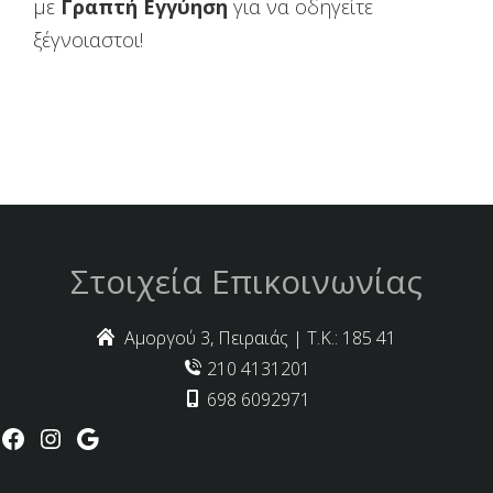
με
Γραπτή Εγγύηση
για να οδηγείτε
ξέγνοιαστοι!
Στοιχεία Επικοινωνίας
Αμοργού 3, Πειραιάς | Τ.Κ.: 185 41
210 4131201
698 6092971