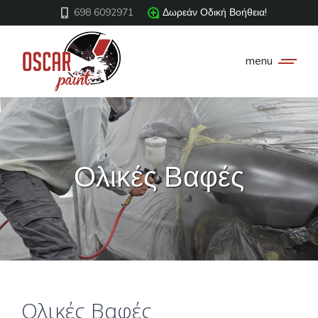
698 6092971
Δωρεάν Οδική Βοήθεια!
menu
Ολικές Βαφές
You are here:
Ολικές Βαφές