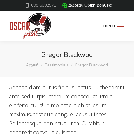
698 6092971
Δωρεάν Οδική Βοήθεια!
menu
Gregor Blackwod
You are here:
Αρχική
Testimonials
Gregor Blackwod
Aenean diam purus finibus lectus – uthendrerit
ante sed turpis interdum consequat. Proin
eleifend nulla! In molestie nibh at ipsum
maximus, tristique congue lacus ultrices.
Pellentesque non risus urna. Curabitur
hendrerit convallis euismod.