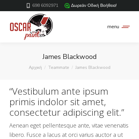
698 6092971
Δωρεάν Οδική Βοήθεια!
menu
James Blackwood
You are here:
Αρχική
Teammate
James Blackwood
“Vestibulum ante ipsum
primis indolor sit amet,
consectetur adipiscing elit.”
Aenean eget pellentesque ante, vitae venenatis
libero. Fusce a lacus at orci varius auctor a ut